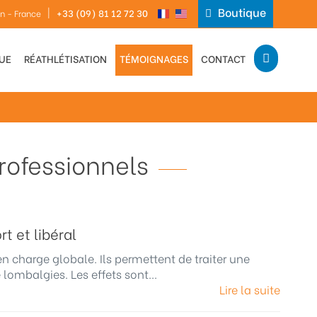
Boutique
|
+33 (09) 81 12 72 30
in - France
QUE
RÉATHLÉTISATION
TÉMOIGNAGES
CONTACT
ofessionnels
t et libéral
en charge globale. Ils permettent de traiter une
lombalgies. Les effets sont...
Lire la suite