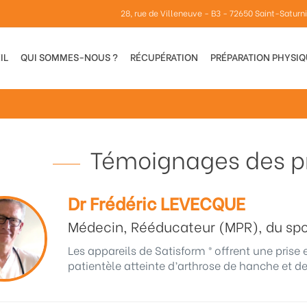
28, rue de Villeneuve - B3 - 72650 Saint-Saturn
IL
QUI SOMMES-NOUS ?
RÉCUPÉRATION
PRÉPARATION PHYSI
Témoignages des pr
Dr Frédéric LEVECQUE
Médecin, Rééducateur (MPR), du spor
Les appareils de Satisform ® offrent une prise 
patientèle atteinte d’arthrose de hanche et de 