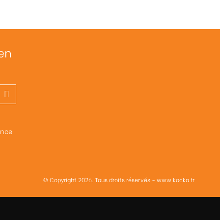
en
ance
© Copyright
2026
. Tous droits réservés -
www.kocka.fr