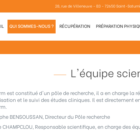
28, rue de Villeneuve - B3 - 72650 Saint-Saturn
IL
QUI SOMMES-NOUS ?
RÉCUPÉRATION
PRÉPARATION PHYSI
L'équipe scie
rm est constitué d'un pôle de recherche, il a en charge la ré
isation et le suivi des études cliniques. Il est directement 
rm.
ophe BENSOUSSAN, Directeur du Pôle recherche
 CHAMPCLOU, Responsable scientifique, en charge des équip