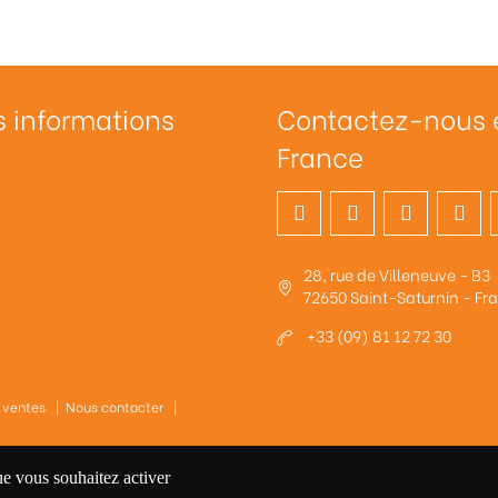
s informations
Contactez-nous 
France
28, rue de Villeneuve - B3
72650 Saint-Saturnin - Fr
+33 (09) 81 12 72 30
 ventes
|
Nous contacter
|
ue vous souhaitez activer